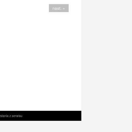
nast. »
stania z serwisu