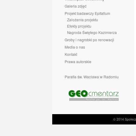
Galeria zdjęć
Projekt badawczy Epitafium
Założenia projektu
Efekty projektu
Nagroda Świętego Kazimierza
Groby i nagrobki po renowacji
Media o nas
Kontakt
Prawa autorskie
Parafia św. Wacława w Radomiu
© 2014 Społecz