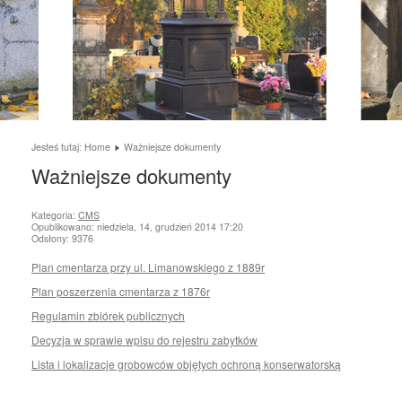
Jesteś tutaj:
Home
Ważniejsze dokumenty
Ważniejsze dokumenty
Kategoria:
CMS
Opublikowano: niedziela, 14, grudzień 2014 17:20
Odsłony: 9376
Plan cmentarza przy ul. Limanowskiego z 1889r
Plan poszerzenia cmentarza z 1876r
Regulamin zbiórek publicznych
Decyzja w sprawie wpisu do rejestru zabytków
Lista i lokalizacje grobowców objętych ochroną konserwatorską