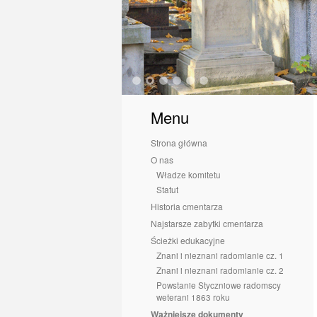
1
2
3
4
5
6
Menu
Strona główna
O nas
Władze komitetu
Statut
Historia cmentarza
Najstarsze zabytki cmentarza
Ścieżki edukacyjne
Znani i nieznani radomianie cz. 1
Znani i nieznani radomianie cz. 2
Powstanie Styczniowe radomscy
weterani 1863 roku
Ważniejsze dokumenty