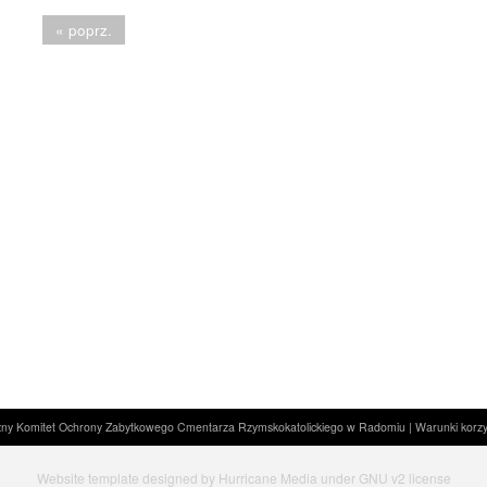
« poprz.
ny Komitet Ochrony Zabytkowego Cmentarza Rzymskokatolickiego w Radomiu |
Warunki korzy
Website template designed by Hurricane Media
under
GNU v2 license