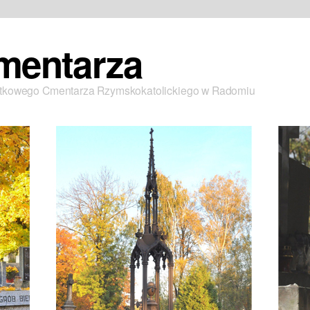
mentarza
ytkowego Cmentarza Rzymskokatolickiego w Radomiu